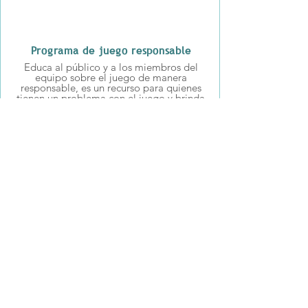
Programa de juego responsable
Educa al público y a los miembros del
equipo sobre el juego de manera
responsable, es un recurso para quienes
tienen un problema con el juego y brinda
capacitación a los miembros del equipo.
http://mescaleroresponsiblegaming.org/
comisarios
Nombrado por el presidente tribal y
confirmado por el consejo tribal.
Actualmente hay cinco comisionados a
tiempo parcial en la Junta, todos
miembros tribales. Las funciones
principales son determinar la idoneidad
de los solicitantes de una licencia de
juego, promulgar reglas y regulaciones y
presidir las audiencias.